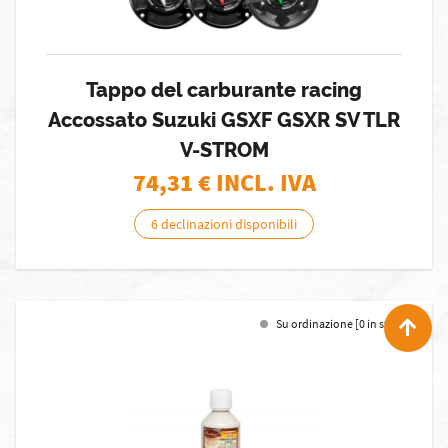
Tappo del carburante racing
Accossato Suzuki GSXF GSXR SV TLR
V-STROM
74,31
€ INCL. IVA
6 declinazioni disponibili
Su ordinazione [0 in stock]