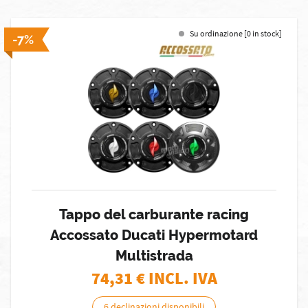
Su ordinazione [0 in stock]
-7%
Tappo del carburante racing
Accossato Ducati Hypermotard
Multistrada
74,31
€ INCL. IVA
6 declinazioni disponibili