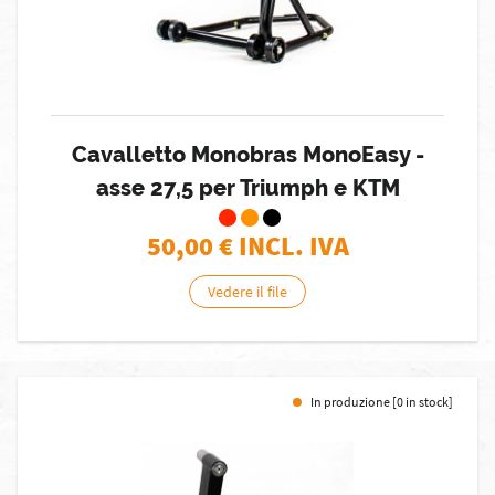
Cavalletto Monobras MonoEasy -
asse 27,5 per Triumph e KTM
50,00
€ INCL. IVA
Vedere il file
In produzione [0 in stock]