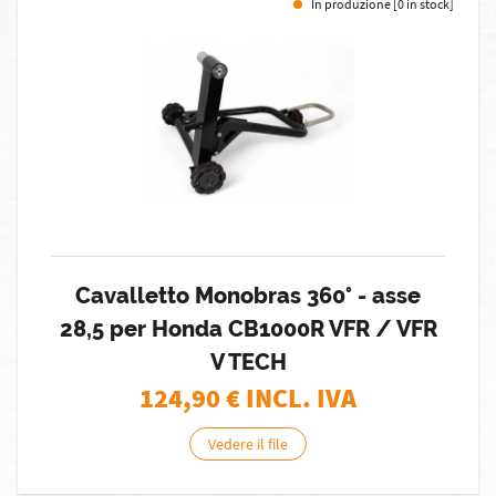
In produzione [0 in stock]
Cavalletto Monobras 360° - asse
28,5 per Honda CB1000R VFR / VFR
V TECH
124,90
€ INCL. IVA
Vedere il file