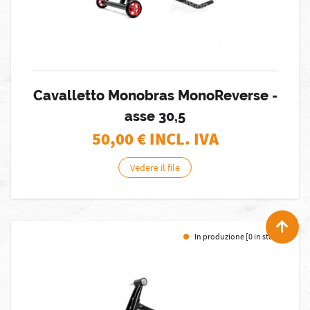
Cavalletto Monobras MonoReverse -
asse 30,5
50,00
€ INCL. IVA
Vedere il file
In produzione [0 in stock]