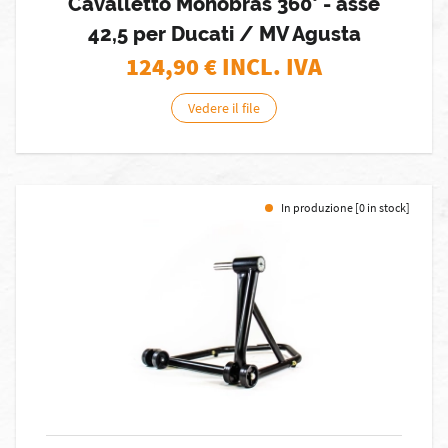
Cavalletto Monobras 360° - asse
42,5 per Ducati / MV Agusta
124,90
€ INCL. IVA
Vedere il file
In produzione [0 in stock]