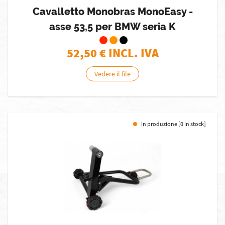
Cavalletto Monobras MonoEasy -
asse 53,5 per BMW seria K
52,50
€ INCL. IVA
Vedere il file
In produzione [0 in stock]