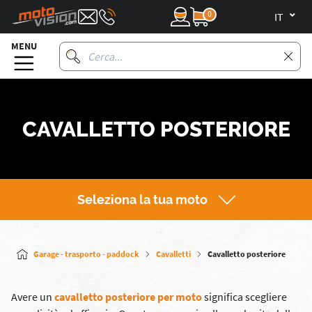
0
it
MENU
CAVALLETTO POSTERIORE
Seleziona la tua moto
Garage - trasporto - paddock
Cavalletti
Cavalletto posteriore
Avere un
cavalletto posteriore per moto
significa scegliere