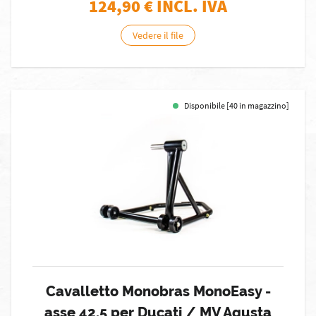
124,90
€ INCL. IVA
Vedere il file
Disponibile [40 in magazzino]
Cavalletto Monobras MonoEasy -
asse 42,5 per Ducati / MV Agusta