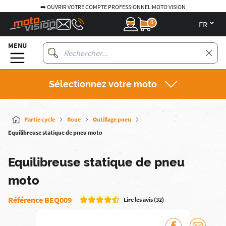
➡️ OUVRIR VOTRE COMPTE PROFESSIONNEL MOTO VISION
0
fr
MENU
Sélectionnez votre moto
Partie cycle
Roue
Outillage pneu
Equilibreuse statique de pneu moto
Equilibreuse statique de pneu
moto
Référence BEQ009
Lire les avis (32)