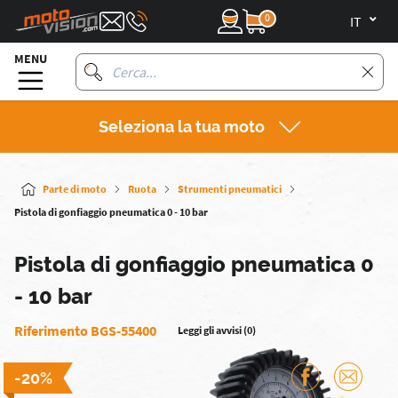
0
it
MENU
Seleziona la tua moto
Parte di moto
Ruota
Strumenti pneumatici
Pistola di gonfiaggio pneumatica 0 - 10 bar
Pistola di gonfiaggio pneumatica 0
- 10 bar
Riferimento BGS-55400
Leggi gli avvisi (0)
-20%