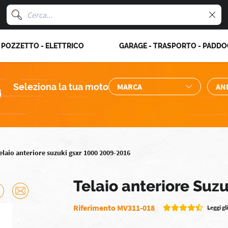
POZZETTO - ELETTRICO
GARAGE - TRASPORTO - PADD
Seleziona la tua moto
elaio anteriore suzuki gsxr 1000 2009-2016
Telaio anteriore Su
Riferimento MV311-018
Leggi gli