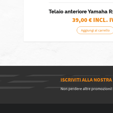
Telaio anteriore Yamaha R
39,00
€ INCL. I
Aggiungi al carrello
ISCRIVITI ALLA NOSTR
Non perdere altre promozioni!