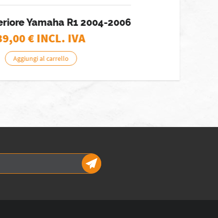
eriore Yamaha R1 2004-2006
9,00
€ INCL. IVA
Aggiungi al carrello