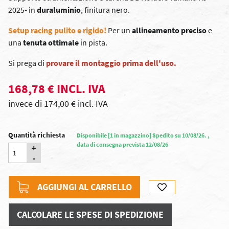
2025- in
duraluminio
, finitura nero.
Setup racing pulito e rigido!
Per un
allineamento preciso
e
una
tenuta ottimale
in pista.
Si prega di
provare il montaggio
prima dell'uso.
168,78 € INCL. IVA
invece di
174,00 € incl. IVA
Quantità richiesta
Disponibile [1 in magazzino] Spedito su 10/08/26. ,
data di consegna prevista 12/08/26
+
-
AGGIUNGI AL CARRELLO
CALCOLARE LE SPESE DI SPEDIZIONE