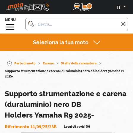
0
it
MENU
Seleziona la tua moto
Parte di moto
Carene
Staffe della carenatura
Supporto strumentazione e carena (duraluminio) nero db holders yamaha r9
2025-
Supporto strumentazione e carena
(duraluminio) nero DB
Holders Yamaha R9 2025-
Riferimento 11/09/25/23B
Leggi gli avvisi (0)