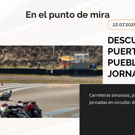
En el punto de mira
22.07.202
DESCU
PUERT
PUEB
JORNA
Carreteras sinuosas, 
jornadas en circuito: 