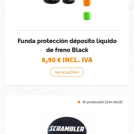
Funda protección déposito líquido
de freno Black
8,90
€ INCL. IVA
Ver el archivo
En producción [0 en stock]