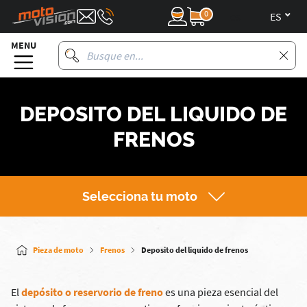
0
es
MENU
DEPOSITO DEL LIQUIDO DE
FRENOS
Selecciona tu moto
Pieza de moto
Frenos
Deposito del liquido de frenos
El
depósito o reservorio
de freno
es una pieza esencial del