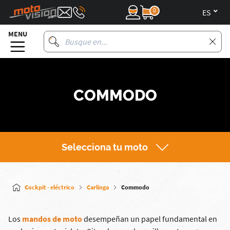
0
es
MENU
COMMODO
Selecciona tu moto
Cockpit - eléctrico
Carlinga
Commodo
Los
mandos de moto
desempeñan un papel fundamental en