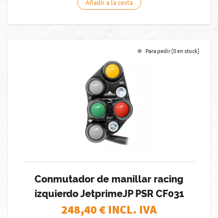
Añadir a la cesta
Para pedir [0 en stock]
Conmutador de manillar racing
izquierdo JetprimeJP PSR CF031
248,40
€ INCL. IVA