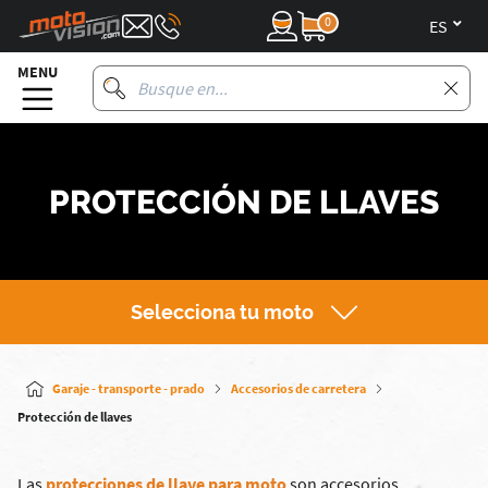
0
es
MENU
PROTECCIÓN DE LLAVES
Selecciona tu moto
Garaje - transporte - prado
Accesorios de carretera
Protección de llaves
Las
protecciones de llave para moto
son accesorios