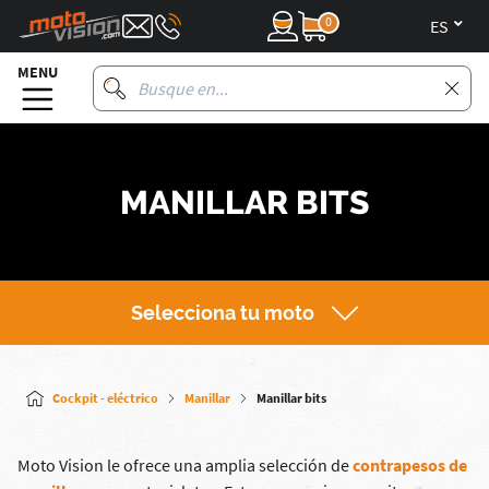
0
es
MENU
MANILLAR BITS
Selecciona tu moto
Cockpit - eléctrico
Manillar
Manillar bits
Moto Vision le ofrece una amplia selección de
contrapesos de