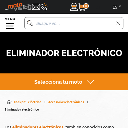
0
es
MENU
ELIMINADOR ELECTRÓNICO
Selecciona tu moto
Cockpit - eléctrico
Accesorios electrónicos
Eliminador electrónico
Los
eliminadores electrónicos
, también conocidos como