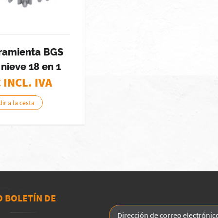
rramienta BGS
nieve 18 en 1
€ INCL. IVA
ir a la cesta
O BOLETÍN DE