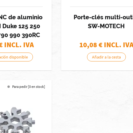
NC de aluminio
Porte-clés multi-out
 Duke 125 250
SW-MOTECH
790 990 390RC
€ INCL. IVA
10,08
€ INCL. IV
ación disponible
Añadir a la cesta
Para pedir [0 en stock]