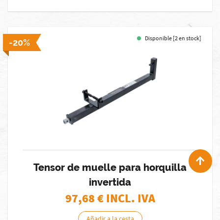
Disponible [2 en stock]
-20%
Tensor de muelle para horquilla
invertida
97,68
€ INCL. IVA
Añadir a la cesta