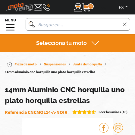
0
es
MENU
Selecciona tu moto
Pieza de moto
Suspensiones
Junta de horquilla
14mm aluminio cnc horquilla uno plato horquilla estrellas
14mm Aluminio CNC horquilla uno
plato horquilla estrellas
Referencia CNCMOL14-A-NOIR
Leer los avisos (10)