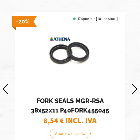
Disponible [101 en stock]
-20%
-
FORK SEALS MGR-RSA
38x52x11 P40FORK455045
8,54
€ INCL. IVA
Añadir a la cesta