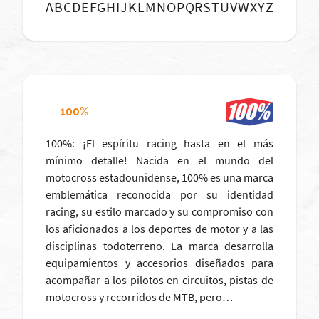
A
B
C
D
E
F
G
H
I
J
K
L
M
N
O
P
Q
R
S
T
U
V
W
X
Y
Z
100%
100%: ¡El espíritu racing hasta en el más
mínimo detalle! Nacida en el mundo del
motocross estadounidense, 100% es una marca
emblemática reconocida por su identidad
racing, su estilo marcado y su compromiso con
los aficionados a los deportes de motor y a las
disciplinas todoterreno. La marca desarrolla
equipamientos y accesorios diseñados para
acompañar a los pilotos en circuitos, pistas de
motocross y recorridos de MTB, pero…