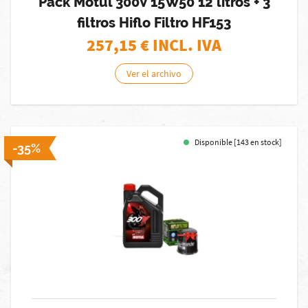
Pack Motul 300V 15W50 12 litros + 3
filtros Hiflo Filtro HF153
257,15
€ INCL. IVA
Ver el archivo
Disponible [143 en stock]
-35%