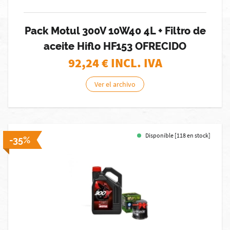
Pack Motul 300V 10W40 4L + Filtro de
aceite Hiflo HF153 OFRECIDO
92,24
€ INCL. IVA
Ver el archivo
Disponible [118 en stock]
-35%