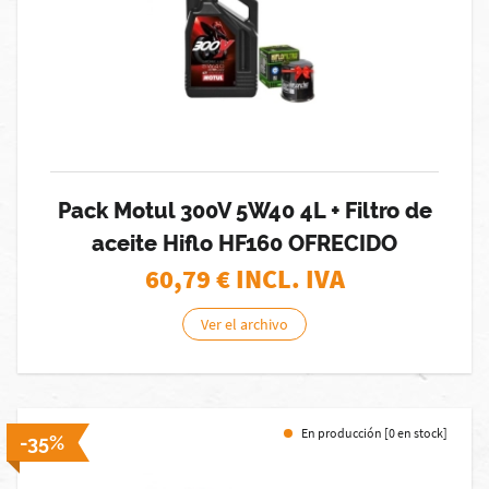
Pack Motul 300V 5W40 4L + Filtro de
aceite Hiflo HF160 OFRECIDO
60,79
€ INCL. IVA
Ver el archivo
En producción [0 en stock]
-35%