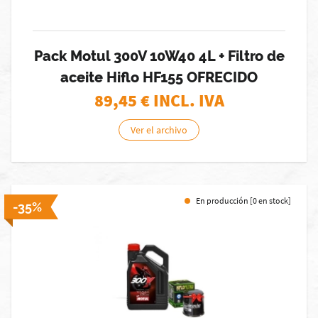
Pack Motul 300V 10W40 4L + Filtro de
aceite Hiflo HF155 OFRECIDO
89,45
€ INCL. IVA
Ver el archivo
En producción [0 en stock]
-35%