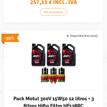
257,15
€ INCL. IVA
Ver el archivo
Disponible [8 en stock]
-35%
Pack Motul 300V 15W50 12 litros + 3
filtros Hiflo Filtro HF138RC