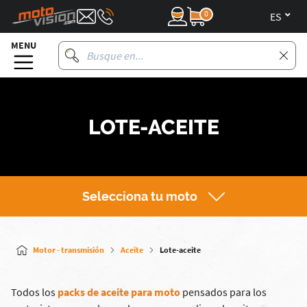
0
es
MENU
LOTE-ACEITE
Selecciona tu moto
Motor - transmisión
Aceite
Lote-aceite
Todos los
packs de aceite para moto
pensados para los