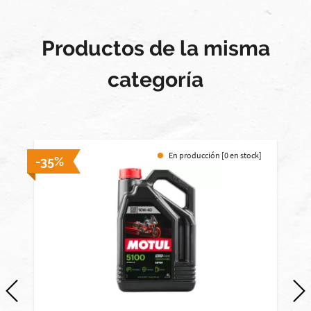
Productos de la misma
categoría
En producción [0 en stock]
-35%
-