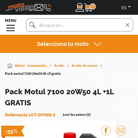
0
es
MENU
Selecciona tu moto
Motor - transmisión
Aceite
Aceite de motor
Pack motul 7100 20w50 4l +1l gratis
Pack Motul 7100 20W50 4L +1L
GRATIS
Referencia LOT-DP068-5
Leer los avisos (0)
-35%