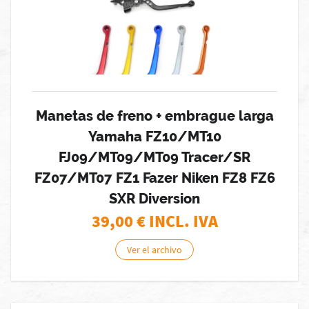
Manetas de freno + embrague larga
Yamaha FZ10/MT10
FJ09/MT09/MT09 Tracer/SR
FZ07/MT07 FZ1 Fazer Niken FZ8 FZ6
SXR Diversion
39,00
€ INCL. IVA
Ver el archivo