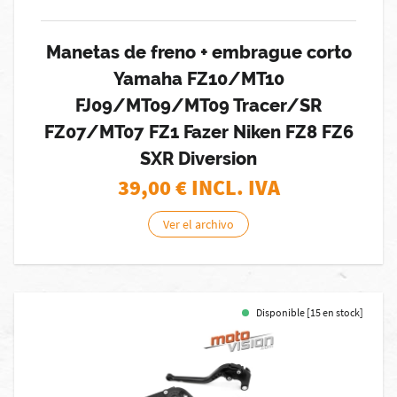
Manetas de freno + embrague corto
Yamaha FZ10/MT10
FJ09/MT09/MT09 Tracer/SR
FZ07/MT07 FZ1 Fazer Niken FZ8 FZ6
SXR Diversion
39,00
€ INCL. IVA
Ver el archivo
Disponible [15 en stock]