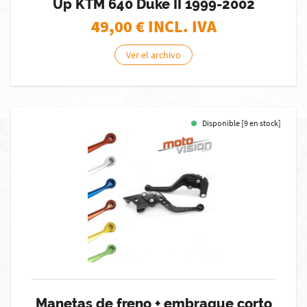
Up KTM 640 Duke II 1999-2002
49,00
€ INCL. IVA
Ver el archivo
Disponible [9 en stock]
Manetas de freno + embrague corto