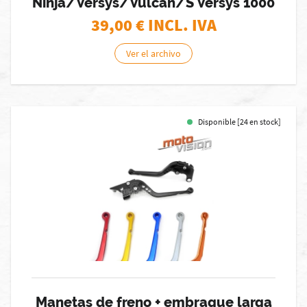
Ninja/Versys/Vulcan/S Versys 1000
39,00
€ INCL. IVA
Ver el archivo
Disponible [24 en stock]
Manetas de freno + embrague larga