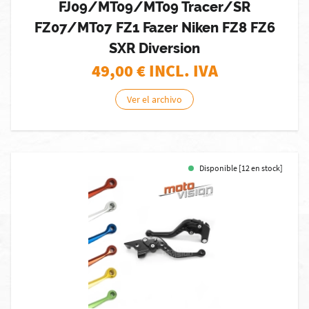
FJ09/MT09/MT09 Tracer/SR
FZ07/MT07 FZ1 Fazer Niken FZ8 FZ6
SXR Diversion
49,00
€ INCL. IVA
Ver el archivo
Disponible [12 en stock]