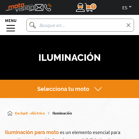
0
es
MENU
ILUMINACIÓN
Selecciona tu moto
Cockpit - eléctrico
Iluminación
es un elemento esencial para
Iluminación para moto