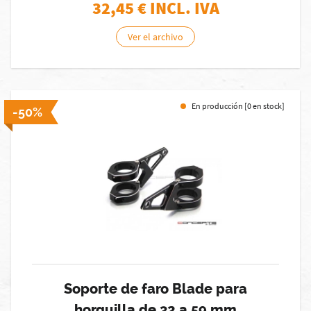
32,45
€ INCL. IVA
Ver el archivo
En producción [0 en stock]
-50%
Soporte de faro Blade para
horquilla de 32 a 59 mm