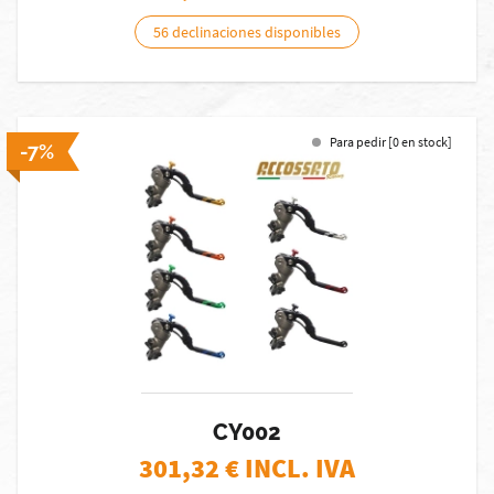
56 declinaciones disponibles
Para pedir [0 en stock]
-7%
CY002
301,32
€ INCL. IVA