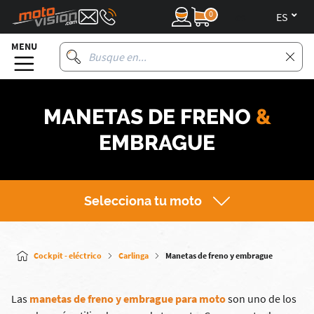
0
es
MENU
MANETAS DE FRENO
&
EMBRAGUE
Selecciona tu moto
Cockpit - eléctrico
Carlinga
Manetas de freno y embrague
Las
manetas de freno y embrague para moto
son uno de los