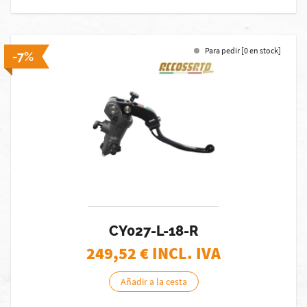
Para pedir [0 en stock]
-7%
CY027-L-18-R
249,52
€ INCL. IVA
Añadir a la cesta