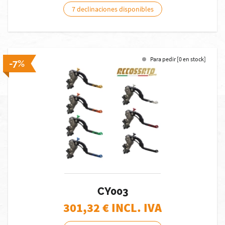
7 declinaciones disponibles
Para pedir [0 en stock]
-7%
CY003
301,32
€ INCL. IVA