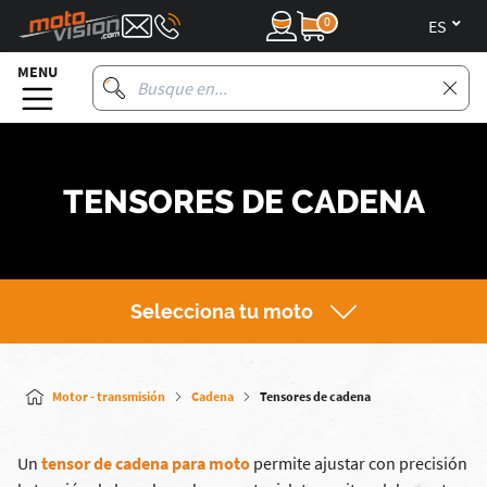
0
es
MENU
TENSORES DE CADENA
Selecciona tu moto
Motor - transmisión
Cadena
Tensores de cadena
Un
tensor de cadena para moto
permite ajustar con precisión