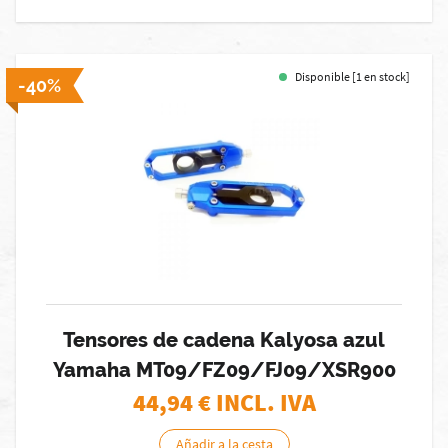
Disponible [1 en stock]
-40%
Tensores de cadena Kalyosa azul
Yamaha MT09/FZ09/FJ09/XSR900
44,94
€ INCL. IVA
Añadir a la cesta