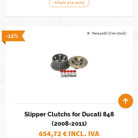
Añadir a la cesta
Para pedir [0 en stock]
-12%
Slipper Clutchs for Ducati 848
(2008-2011)
654,72
€ INCL. IVA