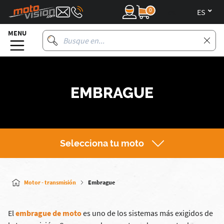
0
es
MENU
EMBRAGUE
Selecciona tu moto
Motor - transmisión
Embrague
El
embrague de moto
es uno de los sistemas más exigidos de