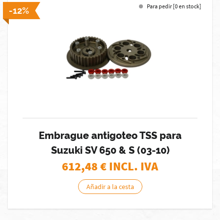
Para pedir [0 en stock]
-12%
Embrague antigoteo TSS para
Suzuki SV 650 & S (03-10)
612,48
€ INCL. IVA
Añadir a la cesta