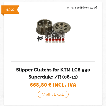
Para pedir [0 en stock]
-12%
Slipper Clutchs for KTM LC8 990
Superduke /R (06-11)
668,80
€ INCL. IVA
Añadir a la cesta