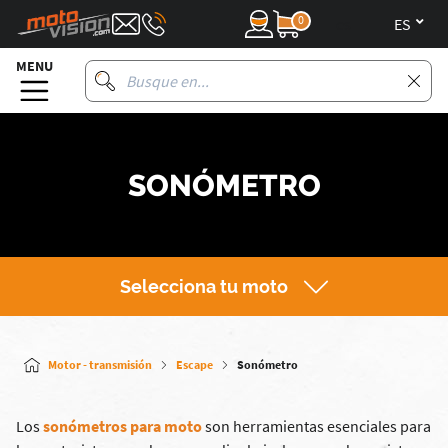
0
es
MENU
SONÓMETRO
Selecciona tu moto
Motor - transmisión
Escape
Sonómetro
Los
sonómetros para moto
son herramientas esenciales para