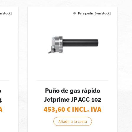
en stock]
Para pedir [0 en stock]
o
Puño de gas rápido
4
Jetprime JP ACC 102
A
453,60
€ INCL. IVA
Añadir a la cesta