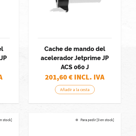
l
Cache de mando del
 JP
acelerador Jetprime JP
ACS 060 J
A
201,60
€ INCL. IVA
Añadir a la cesta
en stock]
Para pedir [0 en stock]