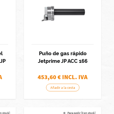
l
Puño de gas rápido
 JP
Jetprime JP ACC 166
A
453,60
€ INCL. IVA
Añadir a la cesta
en stock]
Para pedir [0 en stock]