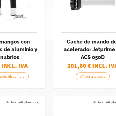
 mangos con
Cache de mando de
s de aluminio y
acelerador Jetprime
nubrios
ACS 050D
€ INCL. IVA
201,60
€ INCL. IV
ación disponible
Añadir a la cesta
Para pedir [0 en stock]
Para pedir [0 