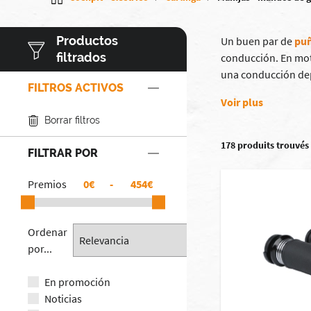
Productos
Un buen par de
puñ
filtrados
conducción. En mot
una conducción dep
FILTROS ACTIVOS
Voir plus
Borrar filtros
178 produits trouvés
FILTRAR POR
Premios
€
-
€
Ordenar
por...
En promoción
Noticias