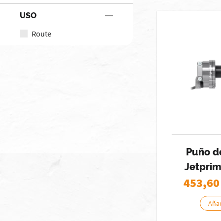
USO
Route
Puño d
Jetprim
453,60
Añad