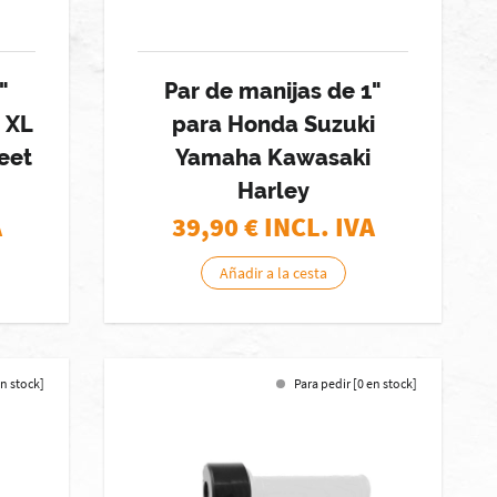
"
Par de manijas de 1"
r XL
para Honda Suzuki
eet
Yamaha Kawasaki
Harley
A
39,90
€ INCL. IVA
Añadir a la cesta
en stock]
Para pedir [0 en stock]