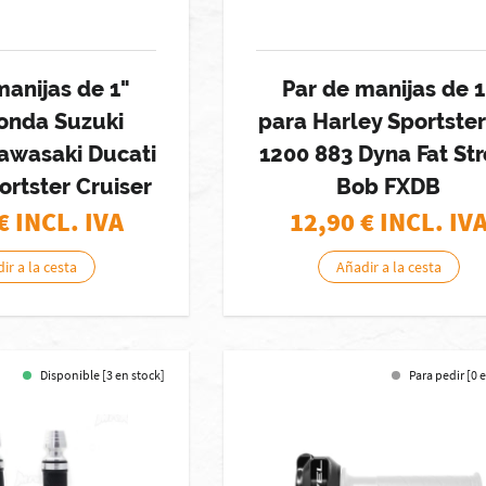
manijas de 1"
Par de manijas de 1
onda Suzuki
para Harley Sportste
awasaki Ducati
1200 883 Dyna Fat Str
ortster Cruiser
Bob FXDB
€ INCL. IVA
12,90
€ INCL. IV
ir a la cesta
Añadir a la cesta
Disponible [3 en stock]
Para pedir [0 