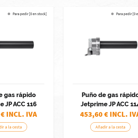
Para pedir [0 en stock]
Para pedir [0 
e gas rápido
Puño de gas rápid
e JP ACC 116
Jetprime JP ACC 11
€ INCL. IVA
453,60
€ INCL. IV
ir a la cesta
Añadir a la cesta