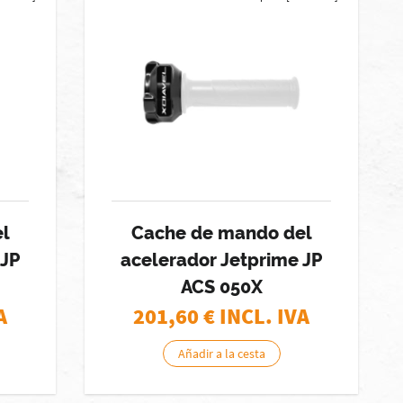
l
Cache de mando del
 JP
acelerador Jetprime JP
ACS 050X
A
201,60
€ INCL. IVA
Añadir a la cesta