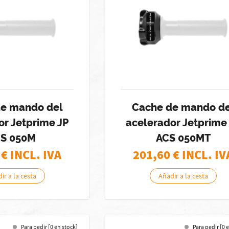
de mando del
Cache de mando de
or Jetprime JP
acelerador Jetprime
S 050M
ACS 050MT
€ INCL. IVA
201,60
€ INCL. IV
ir a la cesta
Añadir a la cesta
Para pedir [0 en stock]
Para pedir [0 