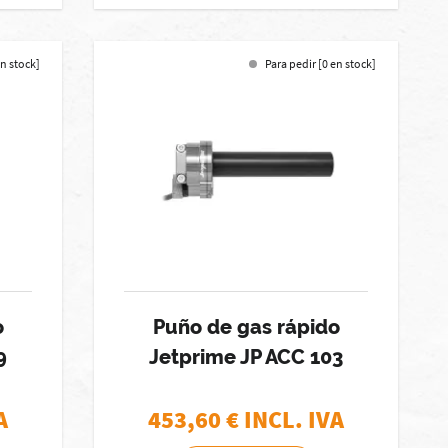
en stock]
Para pedir [0 en stock]
o
Puño de gas rápido
9
Jetprime JP ACC 103
A
453,60
€ INCL. IVA