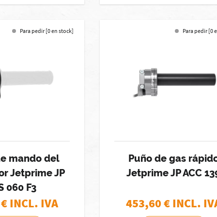
Para pedir [0 en stock]
Para pedir [0 
de mando del
Puño de gas rápid
or Jetprime JP
Jetprime JP ACC 13
S 060 F3
€ INCL. IVA
453,60
€ INCL. IV