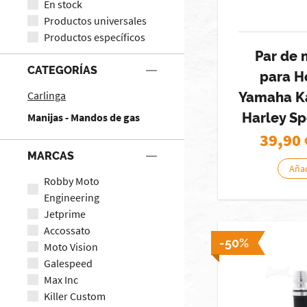
En stock
Productos universales
Productos específicos
Par de 
CATEGORÍAS
para H
Carlinga
Yamaha K
Harley Sp
Manijas - Mandos de gas
39,90
MARCAS
Añad
Robby Moto
Engineering
Jetprime
Accossato
-50%
Moto Vision
Galespeed
Max Inc
Killer Custom