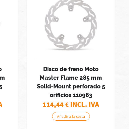
o
Disco de freno Moto
mm
Master Flame 285 mm
5
Solid-Mount perforado 5
orificios 110963
A
114,44
€ INCL. IVA
Añadir a la cesta