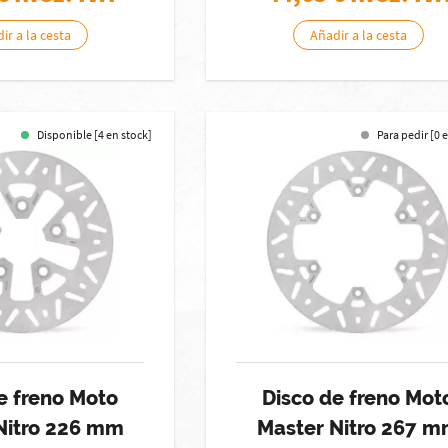
ir a la cesta
Añadir a la cesta
Disponible [4 en stock]
Para pedir [0 
e freno Moto
Disco de freno Mot
Nitro 226 mm
Master Nitro 267 