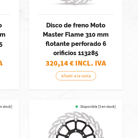
o
Disco de freno Moto
mm
Master Flame 310 mm
5
flotante perforado 6
orificios 113285
A
320,14
€ INCL. IVA
Añadir a la cesta
en stock]
Disponible [3 en stock]