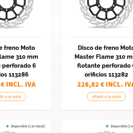
e freno Moto
Disco de freno Mot
Flame 310 mm
Master Flame 310 
e perforado 6
flotante perforado 
cios 113286
orificios 113282
€ INCL. IVA
228,82
€ INCL. IV
ir a la cesta
Añadir a la cesta
Disponible [1 en stock]
Disponible [1 