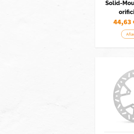
Solid-Mou
orifi
44,63
Añad