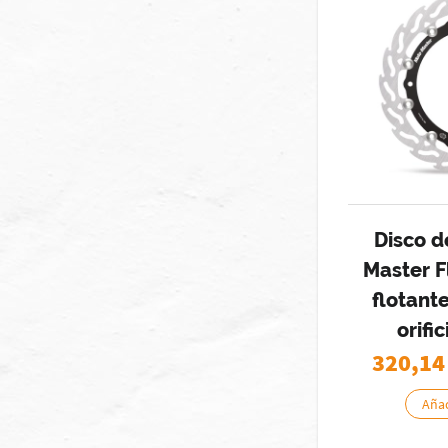
Disco d
Master 
flotant
orifi
320,14
Añad