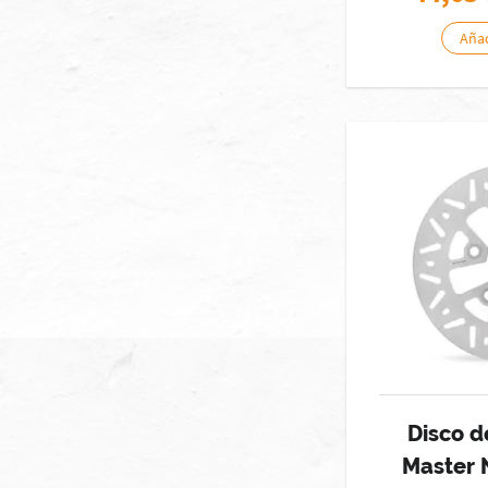
Añad
Disco d
Master 