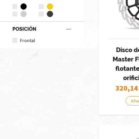
POSICIÓN
Frontal
Disco d
Master 
flotant
orifi
320,14
Añad