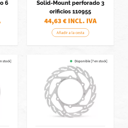
o 6
Solid-Mount perforado 3
orificios 110955
A
44,63
€ INCL. IVA
Añadir a la cesta
en stock]
Disponible [7 en stock]