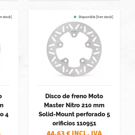
en stock]
Disponible [9 en stock]
o
Disco de freno Moto
mm
Master Nitro 210 mm
o 4
Solid-Mount perforado 5
orificios 110951
A
44,63
€ INCL. IVA