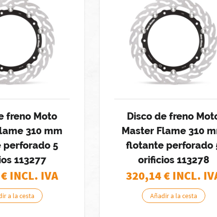
e freno Moto
Disco de freno Mot
Flame 310 mm
Master Flame 310 
e perforado 5
flotante perforado 
cios 113277
orificios 113278
€ INCL. IVA
320,14
€ INCL. IV
ir a la cesta
Añadir a la cesta