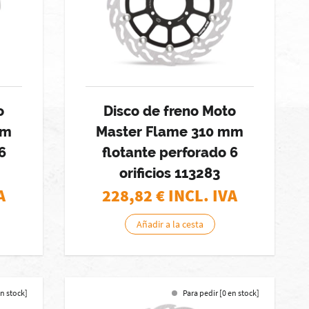
o
Disco de freno Moto
mm
Master Flame 310 mm
6
flotante perforado 6
orificios 113283
A
228,82
€ INCL. IVA
Añadir a la cesta
en stock]
Para pedir [0 en stock]