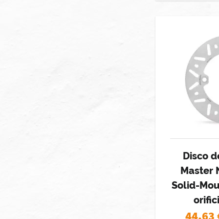
Disco d
Master 
Solid-Mou
orifi
44,63