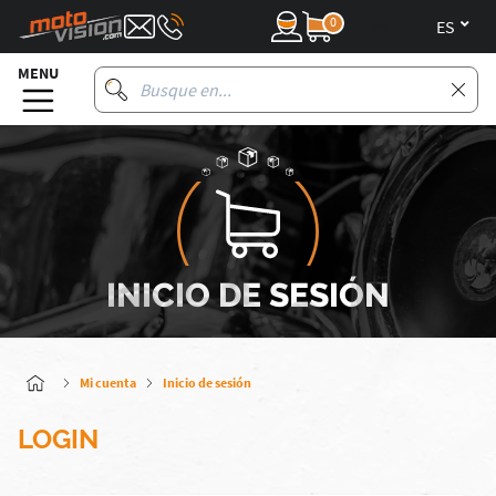
0
es
MENU
INICIO DE SESIÓN
Mi cuenta
Inicio de sesión
LOGIN