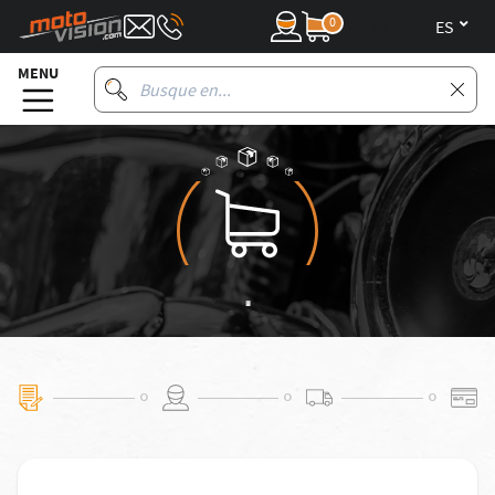
0
es
MENU
.
⚬
⚬
⚬