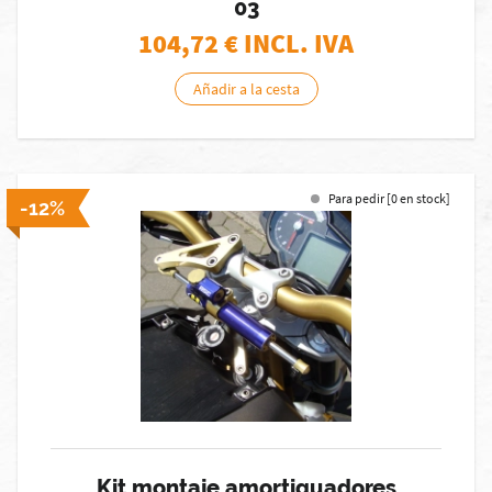
03
104,72
€ INCL. IVA
Añadir a la cesta
Para pedir [0 en stock]
-12%
Kit montaje amortiguadores