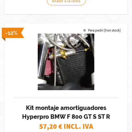
Añadir a la cesta
Para pedir [0 en stock]
-12%
Kit montaje amortiguadores
Hyperpro BMW F 800 GT S ST R
57,20
€ INCL. IVA