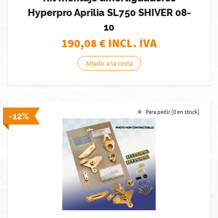
Hyperpro Aprilia SL750 SHIVER 08-
10
190,08
€ INCL. IVA
Añadir a la cesta
Para pedir [0 en stock]
-12%