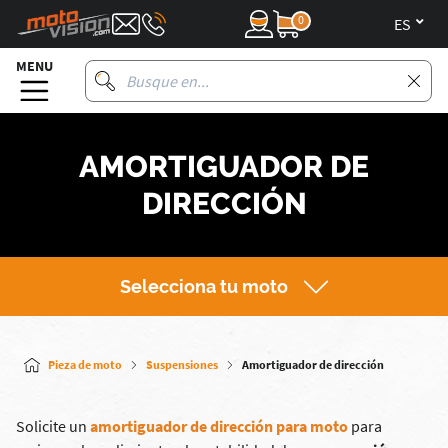
0
es
MENU
AMORTIGUADOR DE
DIRECCIÓN
Selecciona tu moto
Pieza de moto
Suspensiones
Amortiguador de dirección
Solicite un
amortiguador de dirección para moto
para