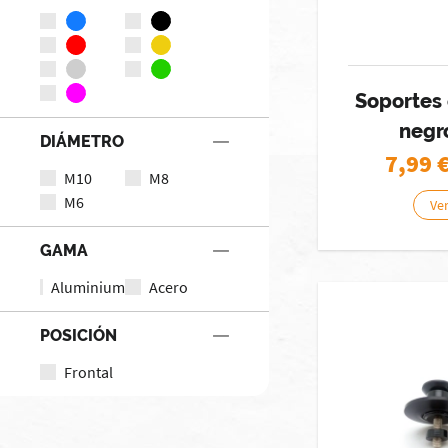
Soportes
negr
DIÁMETRO
7,99
M10
M8
M6
Ver
GAMA
Aluminium
Acero
POSICIÓN
Frontal