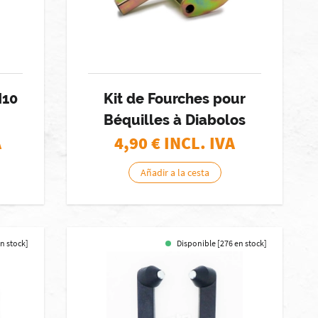
M10
Kit de Fourches pour
Béquilles à Diabolos
A
4,90
€ INCL. IVA
Añadir a la cesta
n stock]
Disponible [276 en stock]