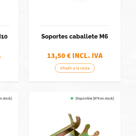
M10
Soportes caballete M6
A
13,50
€ INCL. IVA
Añadir a la cesta
en stock]
Disponible [874 en stock]