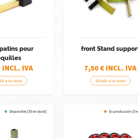
 patins pour
front Stand suppor
quilles
€ INCL. IVA
7,50
€ INCL. IVA
ir a la cesta
Añadir a la cesta
Disponible [35 en stock]
En producción [0 e