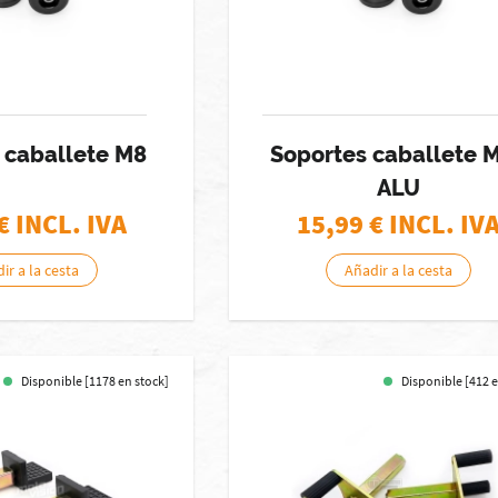
 caballete M8
Soportes caballete 
ALU
€ INCL. IVA
15,99
€ INCL. IV
ir a la cesta
Añadir a la cesta
Disponible [1178 en stock]
Disponible [412 e