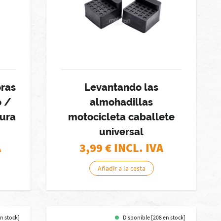
oras
Levantando las
o /
almohadillas
tura
motocicleta caballete
universal
A
3,99
€ INCL. IVA
Añadir a la cesta
en stock]
Disponible [208 en stock]