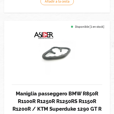
Añadir a la cesta
Disponible [1 en stock]
Maniglia passeggero BMW R850R
R1100R R1250R R1250RS R1150R
R1200R / KTM Superduke 1290 GT R