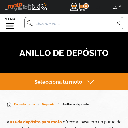
0
es
MENU
ANILLO DE DEPÓSITO
Selecciona tu moto
Pieza de moto
Depósito
Anillo de depósito
La
asa de depósito para moto
ofrece al pasajero un punto de