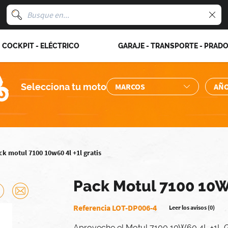
COCKPIT - ELÉCTRICO
GARAJE - TRANSPORTE - PRAD
Selecciona tu moto
ck motul 7100 10w60 4l +1l gratis
Pack Motul 7100 10W
Referencia LOT-DP006-4
Leer los avisos (0)
Aproveche el Motul 7100 10W60 4L +1L 