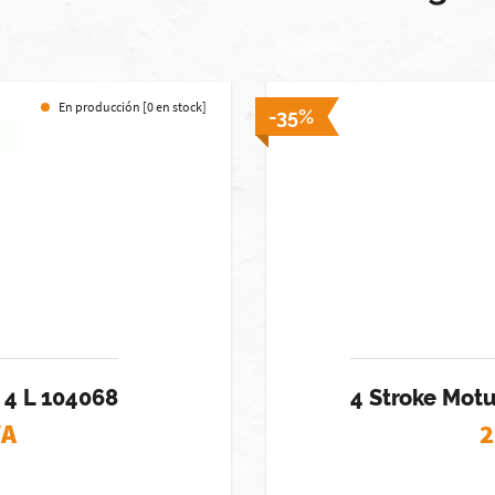
En producción [0 en stock]
-35%
 4 L 104068
4 Stroke Mot
VA
2