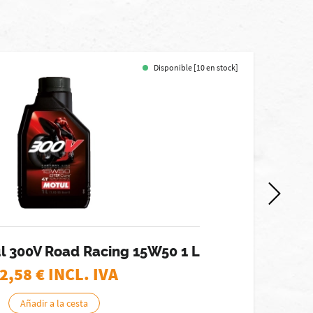
Disponible [10 en stock]
-35%
ul 300V Road Racing 15W50 1 L
2,58
€ INCL. IVA
Añadir a la cesta