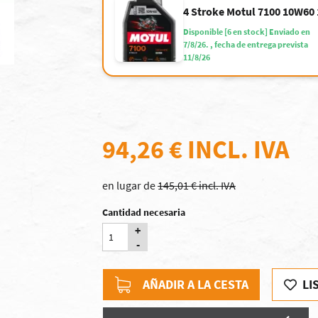
4 Stroke Motul 7100 10W60 
Disponible [6 en stock] Enviado en
7/8/26. , fecha de entrega prevista
11/8/26
94,26 €
INCL. IVA
en lugar de
145,01 € incl. IVA
Cantidad necesaria
+
-
AÑADIR A LA CESTA
LI