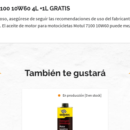
7100 10W60 4L +1L GRATIS
roso, asegúrese de seguir las recomendaciones de uso del fabricante
o. El aceite de motor para motocicletas Motul 7100 10W60 puede mezc
También te gustará
En producción [0 en stock]