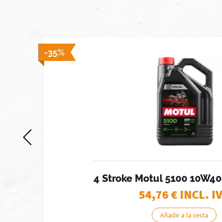
 stock]
-35%
4 Stroke Motul 5100 10W40
54,76
€ INCL. I
Añadir a la cesta