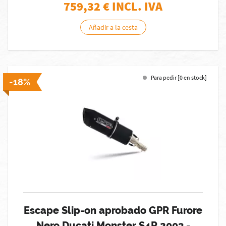
759,32
€ INCL. IVA
Añadir a la cesta
Para pedir [0 en stock]
-18%
Escape Slip-on aprobado GPR Furore
Nero Ducati Monster S4R 2003 -