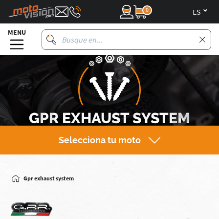
0
es
MENU
GPR EXHAUST SYSTEM
Selecciona tu moto
Gpr exhaust system