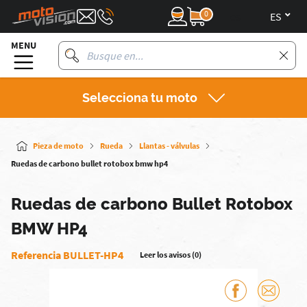
0
es
MENU
Selecciona tu moto
Pieza de moto
Rueda
Llantas - válvulas
Ruedas de carbono bullet rotobox bmw hp4
Ruedas de carbono Bullet Rotobox
BMW HP4
Referencia BULLET-HP4
Leer los avisos (0)