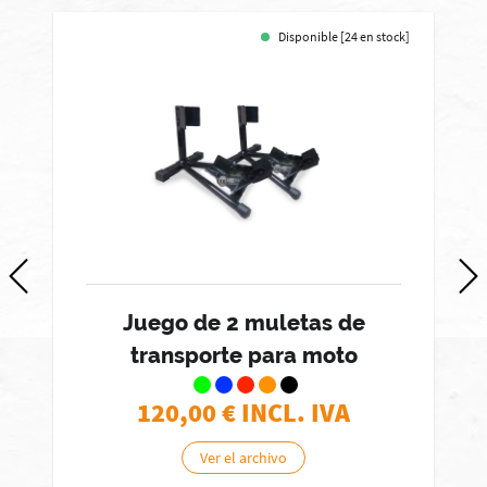
Disponible [24 en stock]
-
Juego de 2 muletas de
transporte para moto
120,00
€ INCL. IVA
Ver el archivo