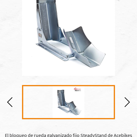
El bloqueo de rueda galvanizado fijo SteadyStand de Acebikes