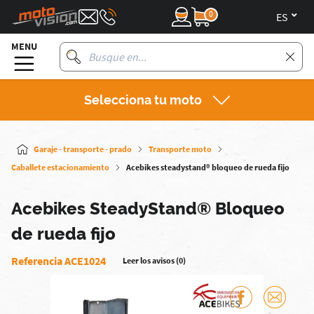
0
es
MENU
Selecciona tu moto
Garaje - transporte - prado
Transporte moto
Caballete estacionamiento
Acebikes steadystand® bloqueo de rueda fijo
Acebikes SteadyStand® Bloqueo
de rueda fijo
Referencia ACE1024
Leer los avisos (0)