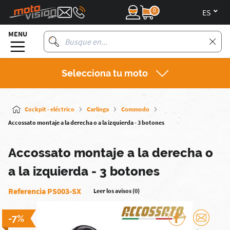
0
es
MENU
Selecciona tu moto
Cockpit - eléctrico
Carlinga
Commodo
Accossato montaje a la derecha o a la izquierda - 3 botones
Accossato montaje a la derecha o
a la izquierda - 3 botones
Referencia PS003-SX
Leer los avisos (0)
-7%