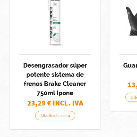
Desengrasador súper
Guan
potente sistema de
13
frenos Brake Cleaner
750ml Ipone
5 d
23,29
€ INCL. IVA
Añadir a la cesta