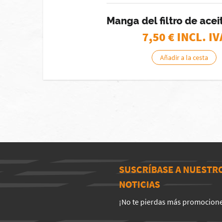
Manga del filtro de ace
7,50
€ INCL. IV
Añadir a la cesta
SUSCRÍBASE A NUESTR
NOTICIAS
¡No te pierdas más promocion