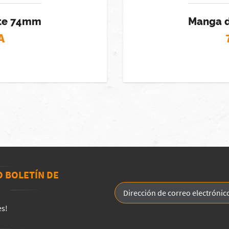
ite 74mm
Manga d
A
O BOLETÍN DE
es!