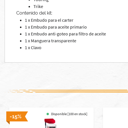
Trike
Contenido del kit:
1 x Embudo para el carter
1 x Embudo para aceite primario
1 x Embudo anti-goteo para filtro de aceite
1 x Manguera transparente
1 x Clavo
Disponible [100 en stock]
-15%