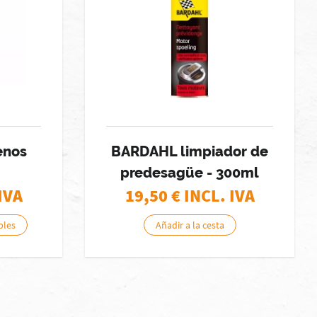
enos
BARDAHL limpiador de
predesagüe - 300ml
IVA
19,50
€ INCL. IVA
bles
Añadir a la cesta