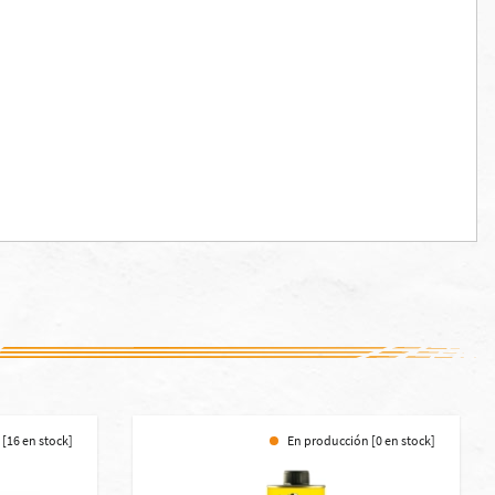
 [16 en stock]
En producción [0 en stock]