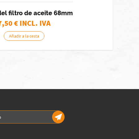
el filtro de aceite 68mm
7,50
€ INCL. IVA
Añadir a la cesta