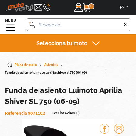
0
es
MENU
Selecciona tu moto
Pieza de moto
Asientos
Funda de asiento luimoto aprilia shiver sl 750 (06-09)
Funda de asiento Luimoto Aprilia
Shiver SL 750 (06-09)
Referencia 9071102
Leer los avisos (0)