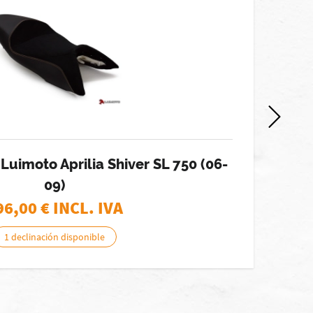
Luimoto Aprilia Shiver SL 750 (06-
F
09)
96,00
€ INCL. IVA
1 declinación disponible