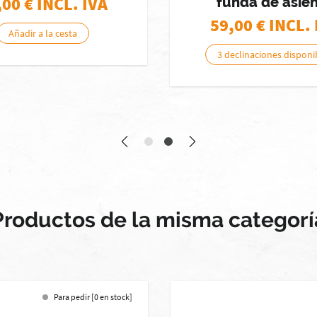
,00
€ INCL. IVA
funda de asie
59,00
€ INCL. 
Añadir a la cesta
3 declinaciones disponi
Productos de la misma categorí
Para pedir [0 en stock]