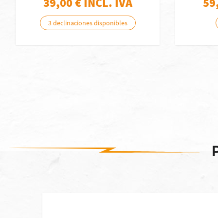
39,00
€ INCL. IVA
59
3 declinaciones disponibles
 stock]