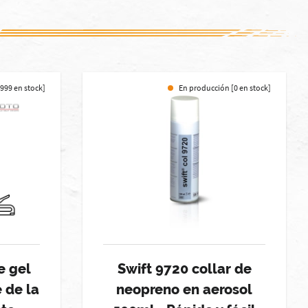
999 en stock]
En producción [0 en stock]
e gel
Swift 9720 collar de
 de la
neopreno en aerosol