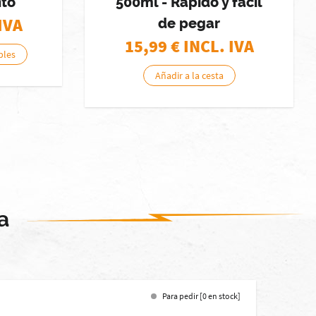
nto
500ml - Rápido y fácil
IVA
de pegar
15,99
€ INCL. IVA
bles
Añadir a la cesta
a
Para pedir [0 en stock]