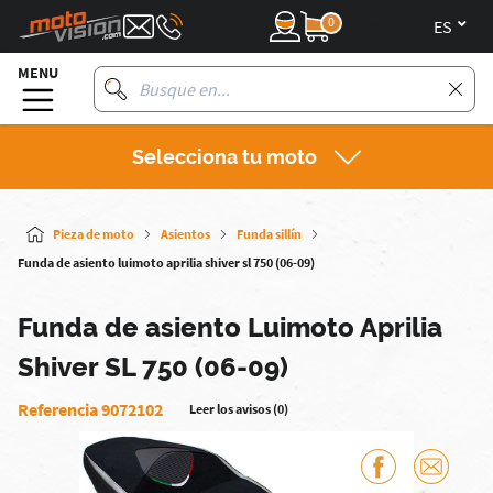
0
es
MENU
Selecciona tu moto
Pieza de moto
Asientos
Funda sillín
Funda de asiento luimoto aprilia shiver sl 750 (06-09)
Funda de asiento Luimoto Aprilia
Shiver SL 750 (06-09)
Referencia 9072102
Leer los avisos (0)