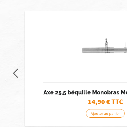
 stock]
s
Axe 25,5 béquille Monobras M
14,90
€ TTC
Ajouter au panier