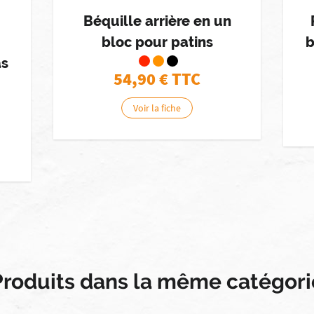
Béquille arrière en un
bloc pour patins
b
as
54,90
€ TTC
Voir la fiche
Produits dans la même catégori