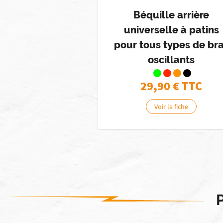
Béquille arrière
universelle à patins
pour tous types de br
oscillants
29,90
€ TTC
Voir la fiche