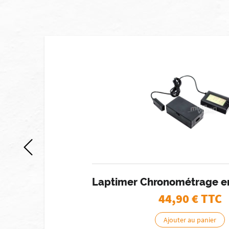
stock]
TH
Laptimer Chronométrage en
44,90
€ TTC
Ajouter au panier