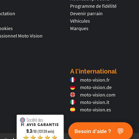
Programme de fidélité
actation
Devenir parrain
Véhicules
ookies
Marques
sionnel Moto Vision
A l'international
moto-vision.fr
moto-vision.de
moto-vision.com
moto-vision.it
moto-vision.es
💬
9.3
Besoin d'aide ?
/10 (13139 avis)
★★★★★