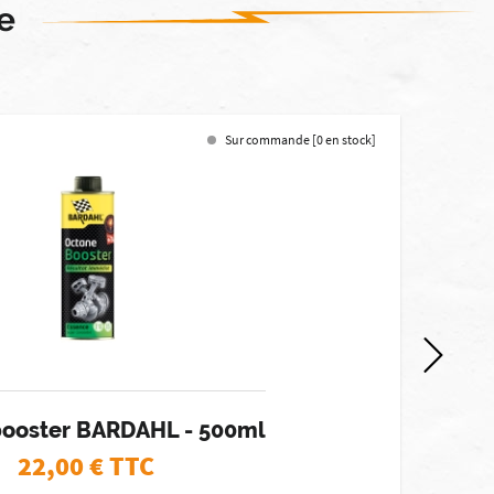
e
Sur commande [0 en stock]
booster BARDAHL - 500ml
22,00
€ TTC